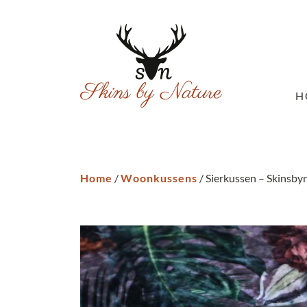
H
Home
/
Woonkussens
/ Sierkussen – Skinsbyn