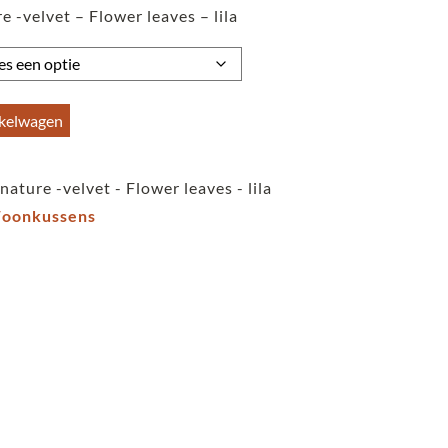
 -velvet – Flower leaves – lila
tot
€59,95
nkelwagen
ature -velvet - Flower leaves - lila
oonkussens