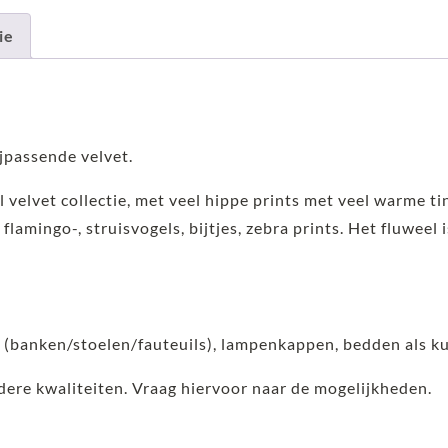
ie
jpassende velvet.
l velvet collectie, met veel hippe prints met veel warme ti
 flamingo-, struisvogels, bijtjes, zebra prints. Het fluweel 
s (banken/stoelen/fauteuils), lampenkappen, bedden als k
ndere kwaliteiten. Vraag hiervoor naar de mogelijkheden.