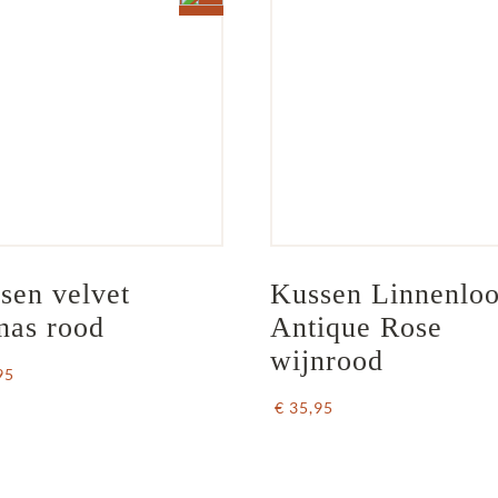
sen velvet 
Kussen Linnenloo
nas rood
Antique Rose 
wijnrood
95
€ 35,95