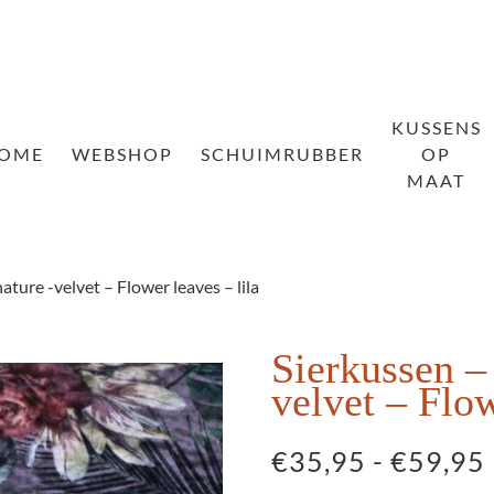
KUSSENS
OME
WEBSHOP
SCHUIMRUBBER
OP
MAAT
ature -velvet – Flower leaves – lila
Sierkussen –
velvet – Flow
€
35,95
-
€
59,95