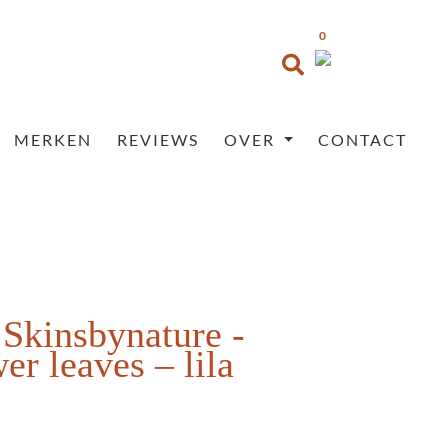
0
MERKEN
REVIEWS
OVER
CONTACT
 Skinsbynature -
er leaves – lila
Prijsklasse:
€35,95