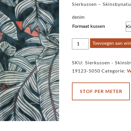
Sierkussen – Skinsbynatur
denim
Formaat kussen
Sierkussen
Toevoegen aan wi
-
Skinsbynature
SKU:
Sierkussen - Skinsb
-
19123-5050
Categorie:
W
velvet
-
Tropical
STOF PER METER
leaves
denim
aantal