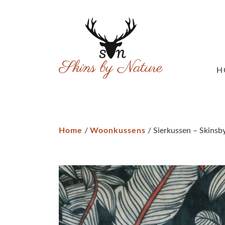
H
Home
/
Woonkussens
/ Sierkussen – Skinsby