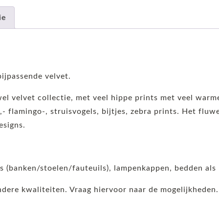
ie
ijpassende velvet.
wel velvet collectie, met veel hippe prints met veel warm
,- flamingo-, struisvogels, bijtjes, zebra prints. Het flu
esigns.
ls (banken/stoelen/fauteuils), lampenkappen, bedden als
andere kwaliteiten. Vraag hiervoor naar de mogelijkheden.