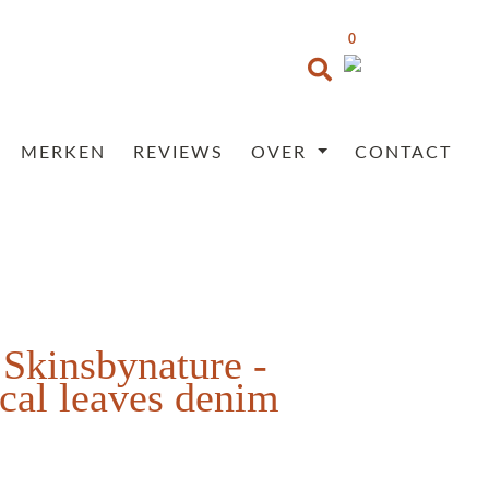
0
MERKEN
REVIEWS
OVER
CONTACT
 Skinsbynature -
ical leaves denim
Prijsklasse:
€35,95