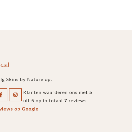
cial
lg Skins by Nature op:
Klanten waarderen ons met
5
uit
5
op in totaal
7
reviews
views op Google