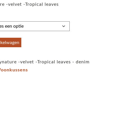
e -velvet -Tropical leaves
tot
€59,95
nkelwagen
ynature -velvet -Tropical leaves - denim
oonkussens