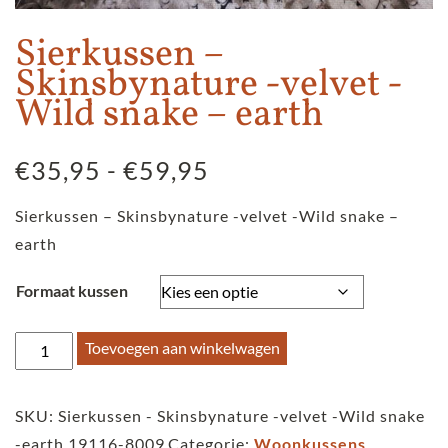
Sierkussen –
Skinsbynature -velvet -
Wild snake – earth
Prijsklasse:
€
35,95
-
€
59,95
€35,95
Sierkussen – Skinsbynature -velvet -Wild snake –
tot
earth
€59,95
Formaat kussen
Sierkussen
Toevoegen aan winkelwagen
-
Skinsbynature
SKU:
Sierkussen - Skinsbynature -velvet -Wild snake
-
-earth 19116-8009
Categorie:
Woonkussens