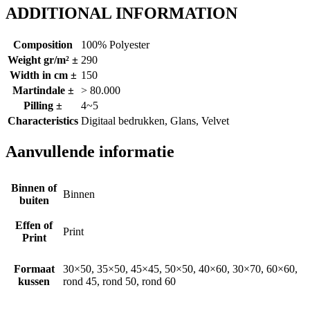
ADDITIONAL INFORMATION
Composition
100% Polyester
Weight gr/m² ±
290
Width in cm ±
150
Martindale ±
> 80.000
Pilling ±
4~5
Characteristics
Digitaal bedrukken, Glans, Velvet
Aanvullende informatie
Binnen of
Binnen
buiten
Effen of
Print
Print
Formaat
30×50, 35×50, 45×45, 50×50, 40×60, 30×70, 60×60,
kussen
rond 45, rond 50, rond 60