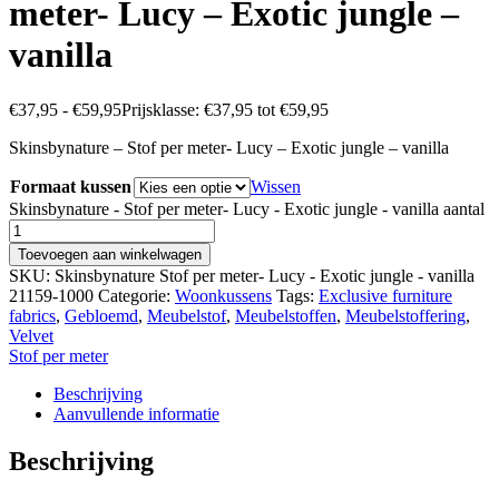
meter- Lucy – Exotic jungle –
vanilla
€
37,95
-
€
59,95
Prijsklasse: €37,95 tot €59,95
Skinsbynature – Stof per meter- Lucy – Exotic jungle – vanilla
Formaat kussen
Wissen
Skinsbynature - Stof per meter- Lucy - Exotic jungle - vanilla aantal
Toevoegen aan winkelwagen
SKU:
Skinsbynature Stof per meter- Lucy - Exotic jungle - vanilla
21159-1000
Categorie:
Woonkussens
Tags:
Exclusive furniture
fabrics
,
Gebloemd
,
Meubelstof
,
Meubelstoffen
,
Meubelstoffering
,
Velvet
Stof per meter
Beschrijving
Aanvullende informatie
Beschrijving