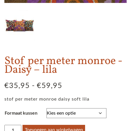
Stof per meter monroe -
Daisy – lila
Prijsklasse:
€
35,95
-
€
59,95
€35,95
stof per meter monroe daisy soft lila
tot
€59,95
Formaat kussen
Stof
Toevoegen aan winkelwagen