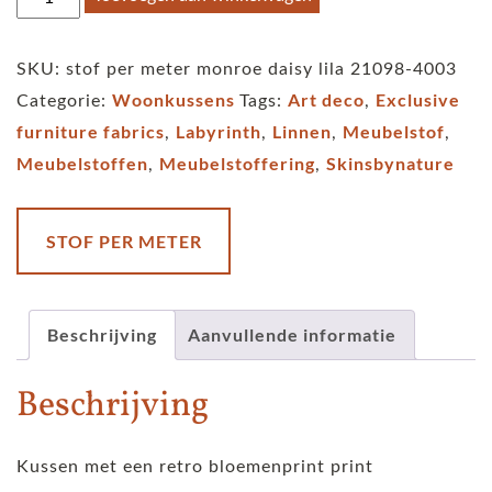
per
meter
SKU:
stof per meter monroe daisy lila 21098-4003
monroe
Woonkussens
Art deco
Exclusive
Categorie:
Tags:
,
-
furniture fabrics
Labyrinth
Linnen
Meubelstof
,
,
,
,
Daisy
Meubelstoffen
Meubelstoffering
Skinsbynature
,
,
-
lila
aantal
STOF PER METER
Beschrijving
Aanvullende informatie
Beschrijving
Kussen met een retro bloemenprint print