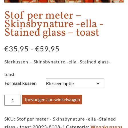
Stof per meter –
Skinsbynature -ella -
Stained glass – toast
Prijsklasse:
€
35,95
-
€
59,95
€35,95
Sierkussen – Skinsbynature -ella -Stained glass-
tot
€59,95
toast
Formaat kussen
Stof
Toevoegen aan winkelwagen
per
meter
SKU:
Stof per meter - Skinsbynature -ella -Stained
-
glass - toast 20093-8008-1
Categorie:
Woonkussens