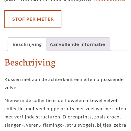
Skinsbynature
-
ella
STOF PER METER
-
Stained
glass
Beschrijving
Aanvullende informatie
-
Beschrijving
toast
aantal
Kussen met aan de achterkant een effen bijpassende
velvet.
Nieuw in de collectie is de fluwelen oftewel velvet
collectie, met veel hippe prints met veel warme tinten
met verfijnde structuren. Dierenprints, zoals croco,
slangen-, veren,- flamingo-, struisvogels, bijtjes, zebra