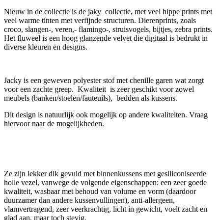
Nieuw in de collectie is de jaky collectie, met veel hippe prints met
veel warme tinten met verfijnde structuren. Dierenprints, zoals
croco, slangen-, veren,- flamingo-, struisvogels, bijtjes, zebra prints.
Het fluweel is een hoog glanzende velvet die digitaal is bedrukt in
diverse kleuren en designs.
Jacky is een geweven polyester stof met chenille garen wat zorgt
voor een zachte greep. Kwaliteit is zeer geschikt voor zowel
meubels (banken/stoelen/fauteuils), bedden als kussens.
Dit design is natuurlijk ook mogelijk op andere kwaliteiten. Vraag
hiervoor naar de mogelijkheden.
Ze zijn lekker dik gevuld met binnenkussens met gesiliconiseerde
holle vezel, vanwege de volgende eigenschappen: een zeer goede
kwaliteit, wasbaar met behoud van volume en vorm (daardoor
duurzamer dan andere kussenvullingen), anti-allergeen,
vlamvertragend, zeer veerkrachtig, licht in gewicht, voelt zacht en
glad aan, maar toch stevig.