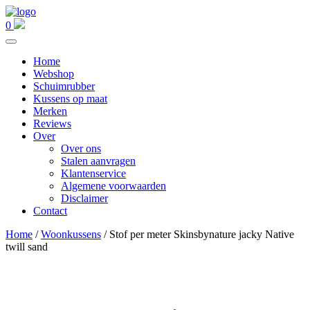
0
Home
Webshop
Schuimrubber
Kussens op maat
Merken
Reviews
Over
Over ons
Stalen aanvragen
Klantenservice
Algemene voorwaarden
Disclaimer
Contact
Home
/
Woonkussens
/ Stof per meter Skinsbynature jacky Native
twill sand