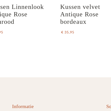
sen Linnenlook  
Kussen velvet 
ique Rose 
Antique Rose 
nrood
bordeaux
95
€ 35,95
Informatie
So