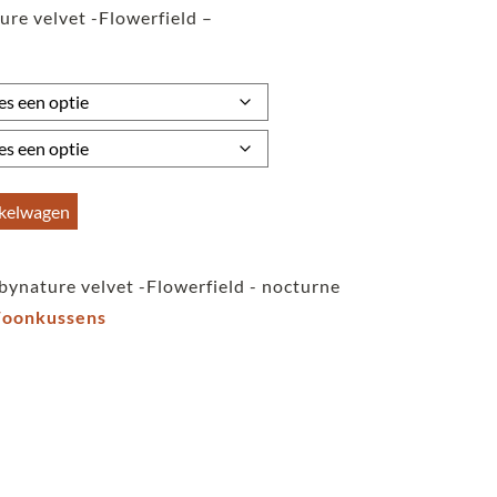
ure velvet -Flowerfield –
tot
€59,95
nkelwagen
bynature velvet -Flowerfield - nocturne
oonkussens