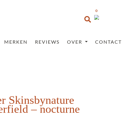
0
MERKEN
REVIEWS
OVER
CONTACT
er Skinsbynature
erfield – nocturne
Prijsklasse:
€35,95