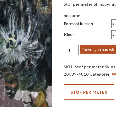
Stof per meter Skinsbynat
nocturne
Formaat kussen
Kleur
Stof
Toevoegen aan wi
per
meter
SKU:
Stof per meter Skins
Skinsbynature
20039-4010
Categorie:
W
velvet
-
Flowerfield
STOF PER METER
-
nocturne
aantal