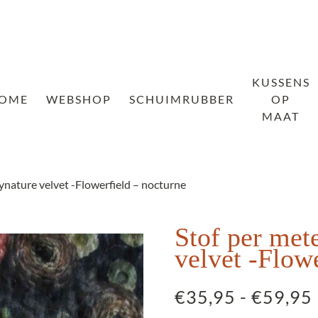
KUSSENS
OME
WEBSHOP
SCHUIMRUBBER
OP
MAAT
ynature velvet -Flowerfield – nocturne
Stof per met
velvet -Flow
€
35,95
-
€
59,95