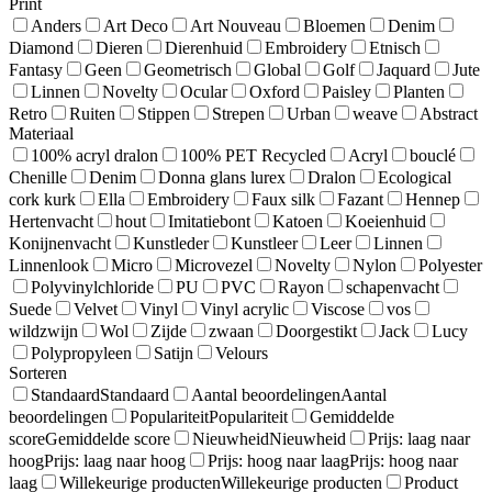
Print
Anders
Art Deco
Art Nouveau
Bloemen
Denim
Diamond
Dieren
Dierenhuid
Embroidery
Etnisch
Fantasy
Geen
Geometrisch
Global
Golf
Jaquard
Jute
Linnen
Novelty
Ocular
Oxford
Paisley
Planten
Retro
Ruiten
Stippen
Strepen
Urban
weave
Abstract
Materiaal
100% acryl dralon
100% PET Recycled
Acryl
bouclé
Chenille
Denim
Donna glans lurex
Dralon
Ecological
cork kurk
Ella
Embroidery
Faux silk
Fazant
Hennep
Hertenvacht
hout
Imitatiebont
Katoen
Koeienhuid
Konijnenvacht
Kunstleder
Kunstleer
Leer
Linnen
Linnenlook
Micro
Microvezel
Novelty
Nylon
Polyester
Polyvinylchloride
PU
PVC
Rayon
schapenvacht
Suede
Velvet
Vinyl
Vinyl acrylic
Viscose
vos
wildzwijn
Wol
Zijde
zwaan
Doorgestikt
Jack
Lucy
Polypropyleen
Satijn
Velours
Sorteren
Standaard
Standaard
Aantal beoordelingen
Aantal
beoordelingen
Populariteit
Populariteit
Gemiddelde
score
Gemiddelde score
Nieuwheid
Nieuwheid
Prijs: laag naar
hoog
Prijs: laag naar hoog
Prijs: hoog naar laag
Prijs: hoog naar
laag
Willekeurige producten
Willekeurige producten
Product