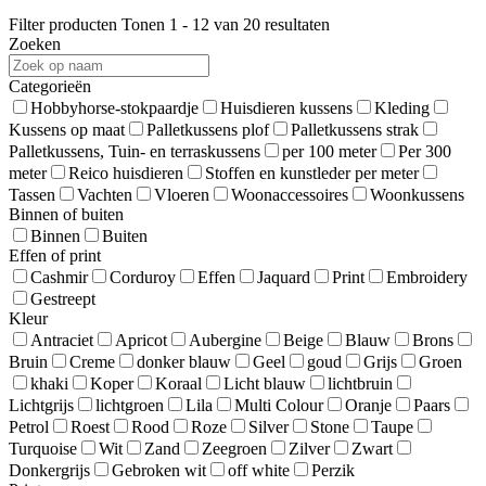
Filter producten
Tonen 1 - 12 van 20 resultaten
Zoeken
Categorieën
Hobbyhorse-stokpaardje
Huisdieren kussens
Kleding
Kussens op maat
Palletkussens plof
Palletkussens strak
Palletkussens, Tuin- en terraskussens
per 100 meter
Per 300
meter
Reico huisdieren
Stoffen en kunstleder per meter
Tassen
Vachten
Vloeren
Woonaccessoires
Woonkussens
Binnen of buiten
Binnen
Buiten
Effen of print
Cashmir
Corduroy
Effen
Jaquard
Print
Embroidery
Gestreept
Kleur
Antraciet
Apricot
Aubergine
Beige
Blauw
Brons
Bruin
Creme
donker blauw
Geel
goud
Grijs
Groen
khaki
Koper
Koraal
Licht blauw
lichtbruin
Lichtgrijs
lichtgroen
Lila
Multi Colour
Oranje
Paars
Petrol
Roest
Rood
Roze
Silver
Stone
Taupe
Turquoise
Wit
Zand
Zeegroen
Zilver
Zwart
Donkergrijs
Gebroken wit
off white
Perzik