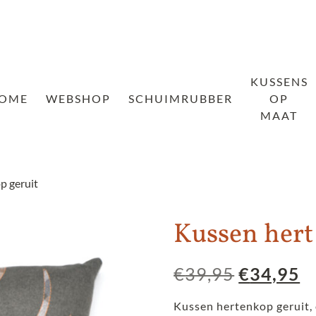
KUSSENS
OME
WEBSHOP
SCHUIMRUBBER
OP
MAAT
p geruit
Kussen hert
Oorspron
H
€
39,95
€
34,95
prijs
pr
Kussen hertenkop geruit, 
was:
is