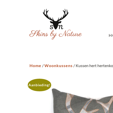
H
Home
/
Woonkussens
/ Kussen hert hertenko
Aanbieding!