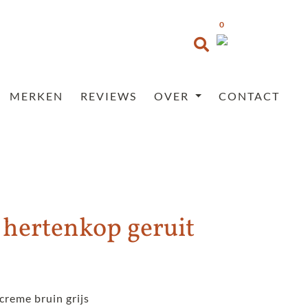
0
MERKEN
REVIEWS
OVER
CONTACT
 hertenkop geruit
kelijke
uidige
ijs
creme bruin grijs
: