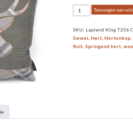
€39,95.
€
Kussen
Toevoegen aan wi
hert
hertenkop
SKU:
Lapland King T256
C
geruit
Gewei
,
Hert
,
Hertenkop
aantal
Ruit
,
Springend hert
,
woo
ie