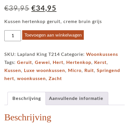
Oorspronkelijke
Huidige
€
39,95
€
34,95
prijs
prijs
Kussen hertenkop geruit, creme bruin grijs
was:
is:
€39,95.
€34,95.
Kussen
Toevoegen aan winkelwagen
hert
hertenkop
SKU:
Lapland King T214
Categorie:
Woonkussens
geruit
Tags:
Geruit
,
Gewei
,
Hert
,
Hertenkop
,
Kerst
,
aantal
Kussen
,
Luxe woonkussen
,
Micro
,
Ruit
,
Springend
hert
,
woonkussen
,
Zacht
Beschrijving
Aanvullende informatie
Beschrijving