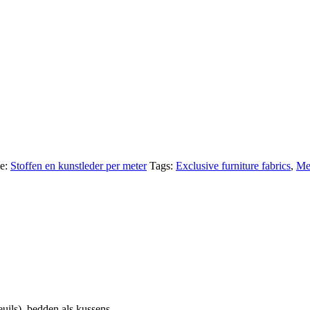
ie:
Stoffen en kunstleder per meter
Tags:
Exclusive furniture fabrics
,
Me
uils), bedden als kussens.