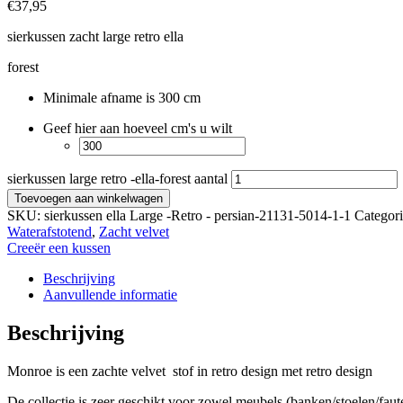
€
37,95
sierkussen zacht large retro ella
forest
Minimale afname is 300 cm
Geef hier aan hoeveel cm's u wilt
sierkussen large retro -ella-forest aantal
Toevoegen aan winkelwagen
SKU:
sierkussen ella Large -Retro - persian-21131-5014-1-1
Categor
Waterafstotend
,
Zacht velvet
Creeër een kussen
Beschrijving
Aanvullende informatie
Beschrijving
Monroe is een zachte velvet stof in retro design met retro design
De collectie is zeer geschikt voor zowel meubels (banken/stoelen/faute