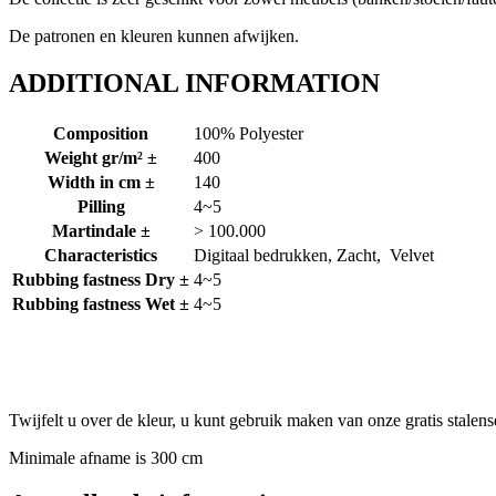
De patronen en kleuren kunnen afwijken.
ADDITIONAL INFORMATION
Composition
100% Polyester
Weight gr/m² ±
400
Width in cm ±
140
Pilling
4~5
Martindale ±
> 100.000
Characteristics
Digitaal bedrukken, Zacht, Velvet
Rubbing fastness Dry ±
4~5
Rubbing fastness Wet ±
4~5
Twijfelt u over de kleur, u kunt gebruik maken van onze gratis stalens
Minimale afname is 300 cm