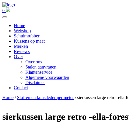
0
Home
Webshop
Schuimrubber
Kussens op maat
Merken
Reviews
Over
Over ons
Stalen aanvragen
Klantenservice
Algemene voorwaarden
Disclaimer
Contact
Home
/
Stoffen en kunstleder per meter
/ sierkussen large retro -ella-f
sierkussen large retro -ella-fores