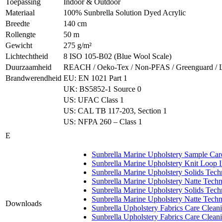
Toepassing
Indoor & Outdoor
Materiaal
100% Sunbrella Solution Dyed Acrylic
Breedte
140 cm
Rollengte
50 m
Gewicht
275 g/m²
Lichtechtheid
8 ISO 105-B02 (Blue Wool Scale)
Duurzaamheid
REACH / Oeko-Tex / Non-PFAS / Greenguard / Land
Brandwerendheid
EU: EN 1021 Part 1
UK: BS5852-1 Source 0
US: UFAC Class 1
US: CAL TB 117-203, Section 1
US: NFPA 260 – Class 1
E
Sunbrella Marine Upholstery Sample Car
Sunbrella Marine Upholstery Knit Loop I
Sunbrella Marine Upholstery Solids Techn
Sunbrella Marine Upholstery Natte Techni
Sunbrella Marine Upholstery Solids Techn
Sunbrella Marine Upholstery Natte Techni
Downloads
Sunbrella Upholstery Fabrics Care Clean
Sunbrella Upholstery Fabrics Care Clean