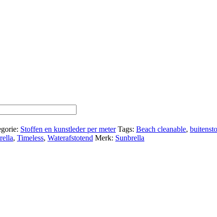
egorie:
Stoffen en kunstleder per meter
Tags:
Beach cleanable
,
buitenst
rella
,
Timeless
,
Waterafstotend
Merk:
Sunbrella