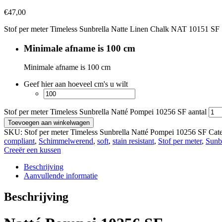
€
47,00
Stof per meter Timeless Sunbrella Natte Linen Chalk NAT 10151 SF
Minimale afname is 100 cm
Minimale afname is 100 cm
Geef hier aan hoeveel cm's u wilt
Stof per meter Timeless Sunbrella Natté Pompei 10256 SF aantal
Toevoegen aan winkelwagen
SKU:
Stof per meter Timeless Sunbrella Natté Pompei 10256 SF
Cat
compliant
,
Schimmelwerend
,
soft
,
stain resistant
,
Stof per meter
,
Sunb
Creeër een kussen
Beschrijving
Aanvullende informatie
Beschrijving