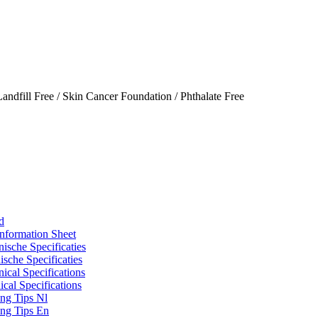
fill Free / Skin Cancer Foundation / Phthalate Free
d
nformation Sheet
ische Specificaties
sche Specificaties
ical Specifications
cal Specifications
ing Tips Nl
ing Tips En