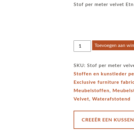
Stof per meter velvet Etn
Stof
Toevoegen aan wi
per
meter
SKU:
Stof per meter velv
velvet
Stoffen en kunstleder p
Etnic
Exclusive furniture fabri
flower
Meubelstoffen
,
Meubelst
olive
Velvet
,
Waterafstotend
aantal
CREEËR EEN KUSSEN