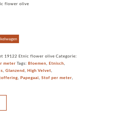
ic flower olive
nkelwagen
et 19122 Etnic flower olive
Categorie:
er meter
Tags:
Bloemen
,
Etnisch
,
cs
,
Glanzend
,
High Velvet
,
offering
,
Papegaai
,
Stof per meter
,