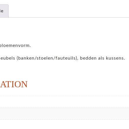
ie
n bloemenvorm.
meubels (banken/stoelen/fauteuils), bedden als kussens.
ATION