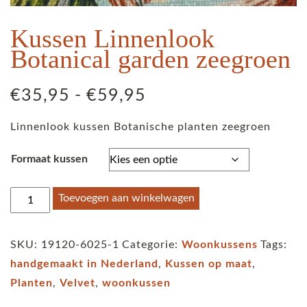
Kussen Linnenlook
Botanical garden zeegroen
Prijsklasse:
€
35,95
-
€
59,95
€35,95
Linnenlook kussen Botanische planten zeegroen
tot
€59,95
Formaat kussen
Kussen
Toevoegen aan winkelwagen
Linnenlook
Botanical
SKU:
19120-6025-1
Categorie:
Woonkussens
Tags:
garden
handgemaakt in Nederland
,
Kussen op maat
,
zeegroen
Planten
,
Velvet
,
woonkussen
aantal