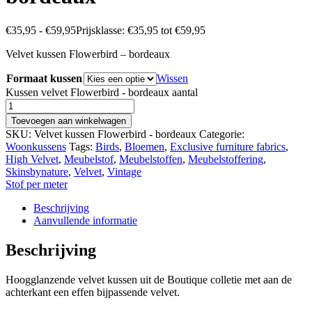
€
35,95
-
€
59,95
Prijsklasse: €35,95 tot €59,95
Velvet kussen Flowerbird – bordeaux
Formaat kussen
Wissen
Kussen velvet Flowerbird - bordeaux aantal
Toevoegen aan winkelwagen
SKU:
Velvet kussen Flowerbird - bordeaux
Categorie:
Woonkussens
Tags:
Birds
,
Bloemen
,
Exclusive furniture fabrics
,
High Velvet
,
Meubelstof
,
Meubelstoffen
,
Meubelstoffering
,
Skinsbynature
,
Velvet
,
Vintage
Stof per meter
Beschrijving
Aanvullende informatie
Beschrijving
Hoogglanzende velvet kussen uit de Boutique colletie met aan de
achterkant een effen bijpassende velvet.