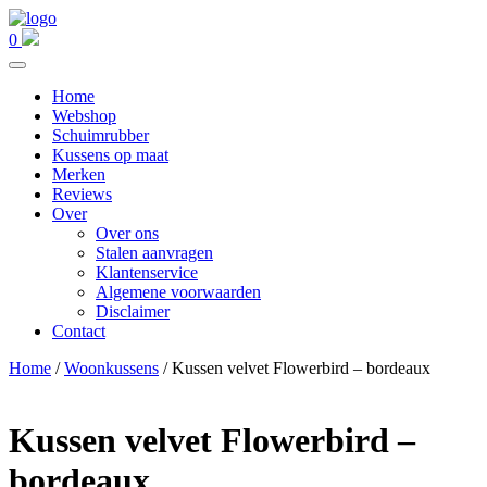
0
Home
Webshop
Schuimrubber
Kussens op maat
Merken
Reviews
Over
Over ons
Stalen aanvragen
Klantenservice
Algemene voorwaarden
Disclaimer
Contact
Home
/
Woonkussens
/ Kussen velvet Flowerbird – bordeaux
Kussen velvet Flowerbird –
bordeaux