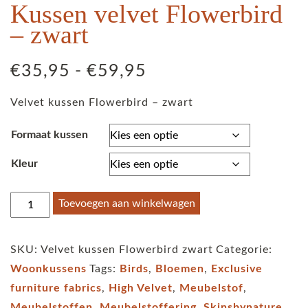
Kussen velvet Flowerbird
– zwart
Prijsklasse:
€
35,95
-
€
59,95
€35,95
Velvet kussen Flowerbird – zwart
tot
€59,95
Formaat kussen
Kleur
Kussen
Toevoegen aan winkelwagen
velvet
Flowerbird
SKU:
Velvet kussen Flowerbird zwart
Categorie:
-
Woonkussens
Tags:
Birds
,
Bloemen
,
Exclusive
zwart
furniture fabrics
,
High Velvet
,
Meubelstof
,
aantal
Meubelstoffen
,
Meubelstoffering
,
Skinsbynature
,