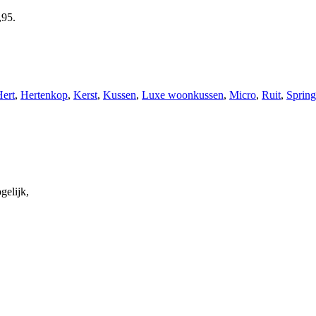
,95.
ert
,
Hertenkop
,
Kerst
,
Kussen
,
Luxe woonkussen
,
Micro
,
Ruit
,
Spring
gelijk,