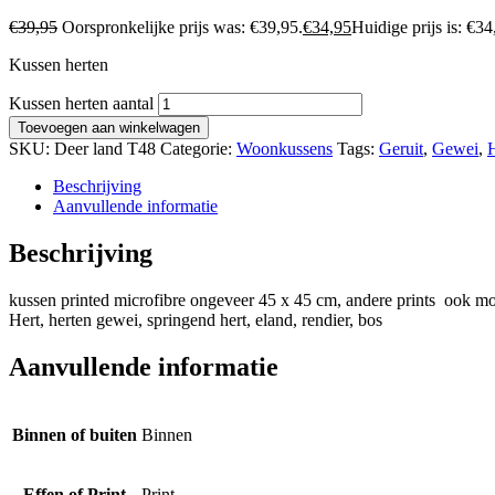
€
39,95
Oorspronkelijke prijs was: €39,95.
€
34,95
Huidige prijs is: €34
Kussen herten
Kussen herten aantal
Toevoegen aan winkelwagen
SKU:
Deer land T48
Categorie:
Woonkussens
Tags:
Geruit
,
Gewei
,
H
Beschrijving
Aanvullende informatie
Beschrijving
kussen printed microfibre ongeveer 45 x 45 cm, andere prints ook mo
Hert, herten gewei, springend hert, eland, rendier, bos
Aanvullende informatie
Binnen of buiten
Binnen
Effen of Print
Print